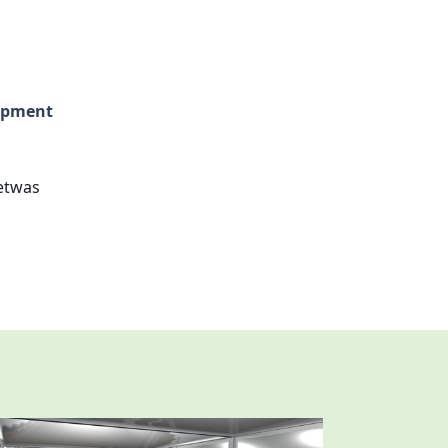
uipment
etwas